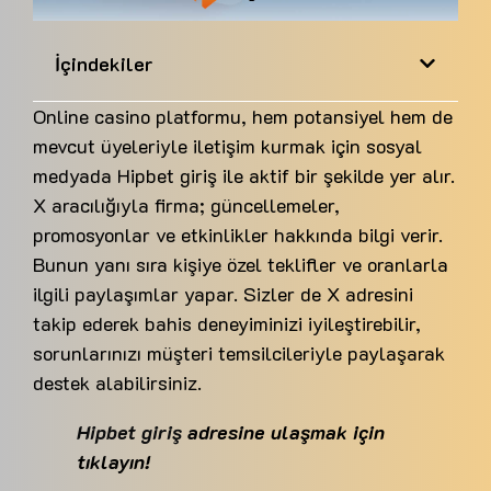
İçindekiler
Online casino platformu, hem potansiyel hem de
mevcut üyeleriyle iletişim kurmak için sosyal
medyada Hipbet giriş ile aktif bir şekilde yer alır.
X aracılığıyla firma; güncellemeler,
promosyonlar ve etkinlikler hakkında bilgi verir.
Bunun yanı sıra kişiye özel teklifler ve oranlarla
ilgili paylaşımlar yapar. Sizler de X adresini
takip ederek bahis deneyiminizi iyileştirebilir,
sorunlarınızı müşteri temsilcileriyle paylaşarak
destek alabilirsiniz.
Hipbet giriş
adresine ulaşmak için
tıklayın!