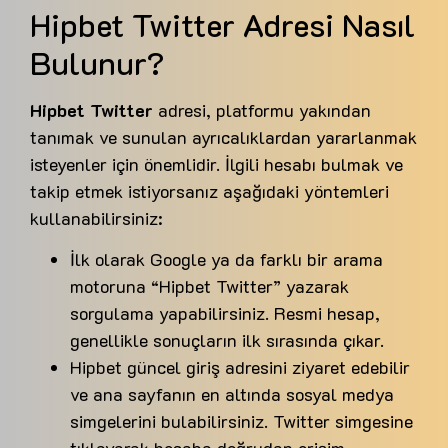
Hipbet Twitter Adresi Nasıl
Bulunur?
Hipbet Twitter
adresi, platformu yakından
tanımak ve sunulan ayrıcalıklardan yararlanmak
isteyenler için önemlidir. İlgili hesabı bulmak ve
takip etmek istiyorsanız aşağıdaki yöntemleri
kullanabilirsiniz:
İlk olarak Google ya da farklı bir arama
motoruna “Hipbet Twitter” yazarak
sorgulama yapabilirsiniz. Resmi hesap,
genellikle sonuçların ilk sırasında çıkar.
Hipbet güncel giriş adresini ziyaret edebilir
ve ana sayfanın en altında sosyal medya
simgelerini bulabilirsiniz. Twitter simgesine