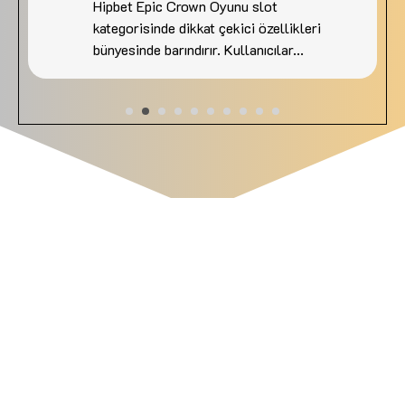
Hipbet Epic Crown Oyunu slot
kategorisinde dikkat çekici özellikleri
bünyesinde barındırır. Kullanıcılar...
Hipbet Promosyonlar
Deneme Bonusu Veren Bahis
Siteleri
15 Nisan, 2026
Deneme bonusu veren bahis siteleri
sektöre yeni adım atan her oyuncu için
büyük fırsatlar sunar. Üyelik...
Hipbet Bahisleri
Hipbet Dice Oyunu
04 Nisan, 2026