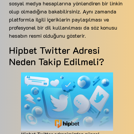
sosyal medya hesaplarına yönlendiren bir linkin
olup olmadığına bakabilirsiniz. Aynı zamanda
platformla ilgili içeriklerin paylaşılması ve
profesyonel bir dil kullanılması da söz konusu
hesabın resmi olduğunu gösterir.
Hipbet Twitter Adresi
Neden Takip Edilmeli?
Hipbet Twitter adresimizden güncel