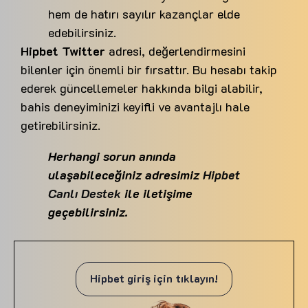
hem de hatırı sayılır kazançlar elde
07 Mart, 2026
edebilirsiniz.
Online casino platformu üzerinde yer alan
Hipbet Twitter
oyun seçenekleri üyelerin ilgisini çeker.
adresi, değerlendirmesini
Eğlence dünyasında...
bilenler için önemli bir fırsattır. Bu hesabı takip
ederek güncellemeler hakkında bilgi alabilir,
bahis deneyiminizi keyifli ve avantajlı hale
Hipbet Bahisleri
getirebilirsiniz.
Hipbet Uzun Vadeli Bahisler
Herhangi sorun anında
28 Şubat, 2026
ulaşabileceğiniz adresimiz
Hipbet
Hipbet Uzun Vadeli Bahisler heyecanı her
Canlı Destek
ile iletişime
an canlı tutar. Yatırımcılar takımların
geçebilirsiniz.
performansını yakından...
Hipbet Bahisleri
Hipbet giriş için tıklayın!
Hipbet Blackjack Türleri