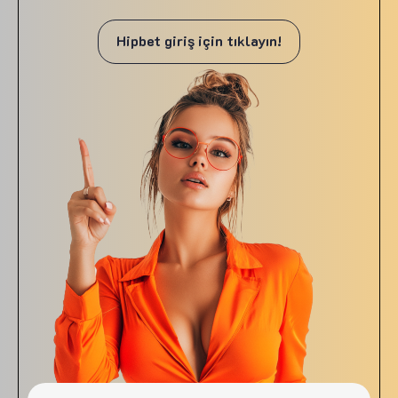
Hipbet Bahisleri
Hipbet giriş için tıklayın!
Hipbet Blackjack Türleri
21 Şubat, 2026
Hipbet blackjack türleri her zevke hitap
eden geniş bir yelpazede kullanıcılara
sunulur. Oyuncular ana...
Hipbet Bahisleri
En İyi Poker Siteleri
28 Temmuz, 2026
Online casino dünyasında doğru platformu
seçmek, güvenli ve kazançlı bir oyun
tecrübesinin temel şartıdır....