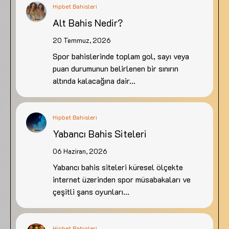
Hipbet Bahisleri
Alt Bahis Nedir?
20 Temmuz, 2026
Spor bahislerinde toplam gol, sayı veya
puan durumunun belirlenen bir sınırın
altında kalacağına dair...
Hipbet Bahisleri
Yabancı Bahis Siteleri
06 Haziran, 2026
Yabancı bahis siteleri küresel ölçekte
internet üzerinden spor müsabakaları ve
çeşitli şans oyunları...
Hipbet Bahisleri