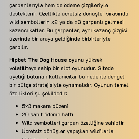
çarpanlarıyla hem de ödeme çizgileriyle
desteklenir. Özellikle ücretsiz dönüşler sırasında
wild sembollerin x2 ya da x3 çarpanlı gelmesi
kazancı katlar. Bu çarpanlar, aynı kazanç çizgisi
üzerinde bir araya geldiğinde birbirleriyle
çarpılır.
Hipbet The Dog House oyunu
yüksek
volatiliteye sahip bir slot oyunudur. Sitede
üyeliği bulunan kullanıcılar bu nedenle dengeli
bir bütçe stratejisiyle oynamalıdır. Oyunun temel
özellikleri şu şekildedir:
5×3 makara düzeni
20 sabit ödeme hattı
Wild sembolleri çarpan özelliğine sahiptir
Ücretsiz dönüşler yapışkan wild’larla