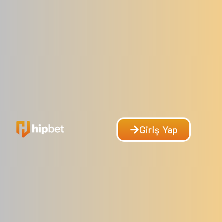
Giriş Yap