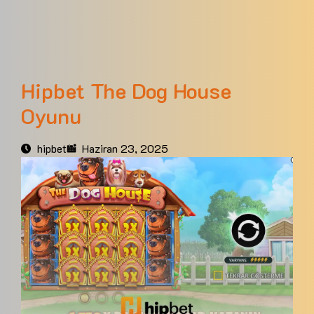
Hipbet The Dog House
Oyunu
hipbet
Haziran 23, 2025