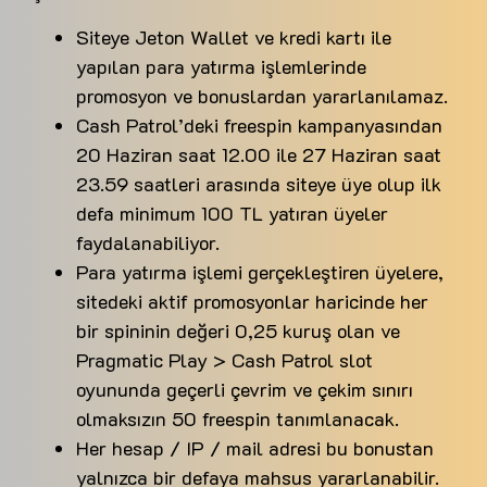
Siteye Jeton Wallet ve kredi kartı ile
yapılan para yatırma işlemlerinde
promosyon ve bonuslardan yararlanılamaz.
Cash Patrol’deki freespin kampanyasından
20 Haziran saat 12.00 ile 27 Haziran saat
23.59 saatleri arasında siteye üye olup ilk
defa minimum 100 TL yatıran üyeler
faydalanabiliyor.
Para yatırma işlemi gerçekleştiren üyelere,
sitedeki aktif promosyonlar haricinde her
Hipbet Bahisleri
bir spininin değeri 0,25 kuruş olan ve
Hipbet En Popüler Slotlar
Pragmatic Play > Cash Patrol slot
oyununda geçerli çevrim ve çekim sınırı
07 Mart, 2026
olmaksızın 50 freespin tanımlanacak.
Online casino platformu üzerinde yer alan
Her hesap / IP / mail adresi bu bonustan
oyun seçenekleri üyelerin ilgisini çeker.
Eğlence dünyasında...
yalnızca bir defaya mahsus yararlanabilir.