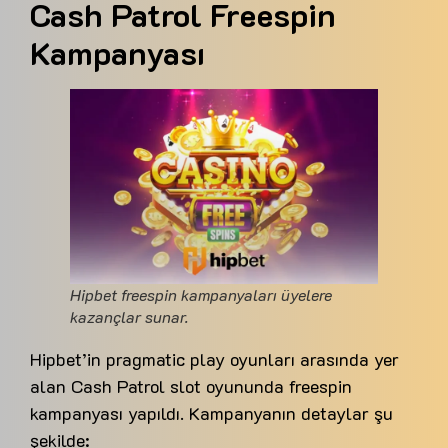
Cash Patrol Freespin
Kampanyası
Hipbet freespin kampanyaları üyelere
kazançlar sunar.
Hipbet’in pragmatic play oyunları arasında yer
alan Cash Patrol slot oyununda freespin
kampanyası yapıldı. Kampanyanın detaylar şu
şekilde: