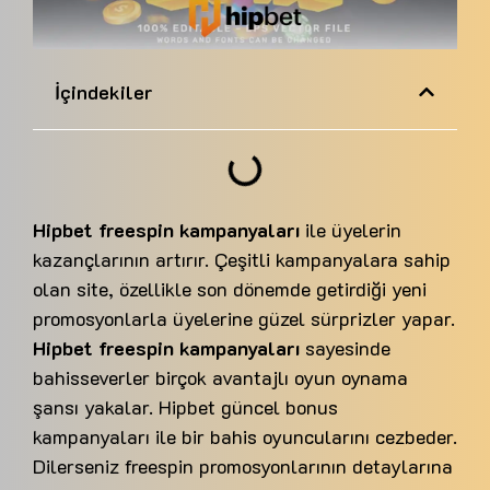
İçindekiler
Hipbet freespin kampanyaları
ile üyelerin
kazançlarının artırır. Çeşitli kampanyalara sahip
olan site, özellikle son dönemde getirdiği yeni
promosyonlarla üyelerine güzel sürprizler yapar.
Hipbet freespin kampanyaları
sayesinde
bahisseverler birçok avantajlı oyun oynama
şansı yakalar. Hipbet güncel bonus
kampanyaları ile bir bahis oyuncularını cezbeder.
Dilerseniz freespin promosyonlarının detaylarına