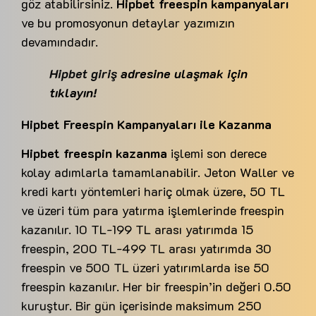
göz atabilirsiniz.
Hipbet freespin kampanyaları
ve bu promosyonun detaylar yazımızın
devamındadır.
Hipbet giriş
adresine ulaşmak için
tıklayın!
Hipbet Freespin Kampanyaları ile Kazanma
Hipbet freespin kazanma
işlemi son derece
kolay adımlarla tamamlanabilir. Jeton Waller ve
kredi kartı yöntemleri hariç olmak üzere, 50 TL
ve üzeri tüm para yatırma işlemlerinde freespin
kazanılır. 10 TL-199 TL arası yatırımda 15
freespin, 200 TL-499 TL arası yatırımda 30
freespin ve 500 TL üzeri yatırımlarda ise 50
freespin kazanılır. Her bir freespin’in değeri 0.50
kuruştur. Bir gün içerisinde maksimum 250