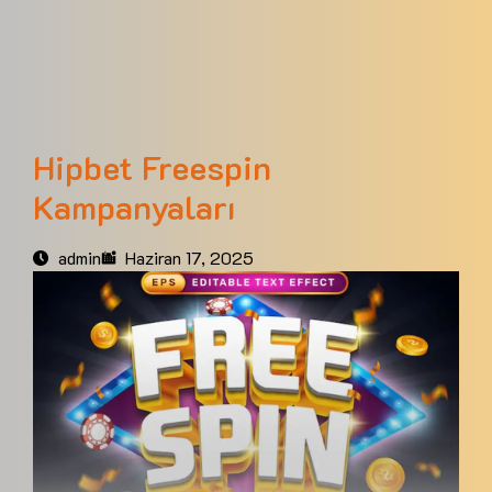
Hipbet Freespin
Kampanyaları
admin
Haziran 17, 2025