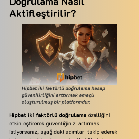
Doğrulama Nasıl
Aktifleştirilir?
Hipbet iki faktörlü doğrulama hesap
güvenilirliğini arttırmak amaçlı
oluşturulmuş bir platformdur.
Hipbet iki faktörlü doğrulama
özelliğini
etkinleştirerek güvenliğinizi artırmak
istiyorsanız, aşağıdaki adımları takip ederek