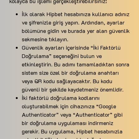
kolayca bu işlemi gerçekleştirebilirsiniz:
İlk olarak Hipbet hesabınıza kullanıcı adınız
ve şifrenizle giriş yapın. Ardından, ayarlar
bölümüne gidin ve burada yer alan güvenlik
sekmesine tıklayın.
Güvenlik ayarları içerisinde “İki Faktörlü
Doğrulama” seçeneğini bulun ve
etkinleştirin. Bu adımı tamamladıktan sonra
sistem size özel bir doğrulama anahtarı
veya QR kodu sağlayacaktır. Bu kodu
güvenli bir şekilde kaydetmeniz önemlidir.
İki faktörlü doğrulama kodlarını
oluşturabilmek için cihazınıza “Google
Authenticator” veya “Authenticator” gibi
bir doğrulama uygulaması indirmeniz
gerekir. Bu uygulama, Hipbet hesabınızla