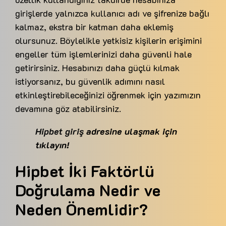
girişlerde yalnızca kullanıcı adı ve şifrenize bağlı
kalmaz, ekstra bir katman daha eklemiş
olursunuz. Böylelikle yetkisiz kişilerin erişimini
engeller tüm işlemlerinizi daha güvenli hale
getirirsiniz. Hesabınızı daha güçlü kılmak
istiyorsanız, bu güvenlik adımını nasıl
etkinleştirebileceğinizi öğrenmek için yazımızın
devamına göz atabilirsiniz.
Hipbet giriş
adresine ulaşmak için
tıklayın!
Hipbet İki Faktörlü
Doğrulama Nedir ve
Neden Önemlidir?