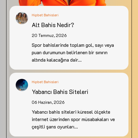
Hipbet Bahisleri
Alt Bahis Nedir?
20 Temmuz, 2026
Spor bahislerinde toplam gol, sayı veya
puan durumunun belirlenen bir sınırın
altında kalacağına dair...
Hipbet Bahisleri
Yabancı Bahis Siteleri
06 Haziran, 2026
Yabancı bahis siteleri küresel ölçekte
internet üzerinden spor müsabakaları ve
çeşitli şans oyunları...