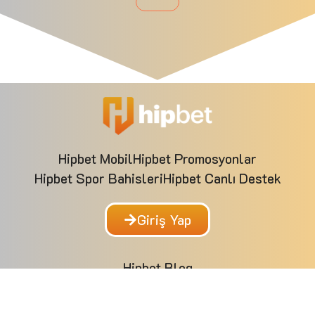
Hipbet Mobil
Hipbet Promosyonlar
Hipbet Spor Bahisleri
Hipbet Canlı Destek
Giriş Yap
Hipbet Blog
İletişim için
casinoyayini@gmail.com
'a ulaşın!