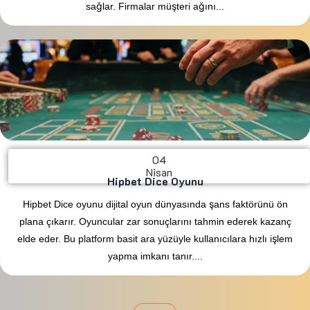
sağlar. Firmalar müşteri ağını...
04
Nisan
Hipbet Dice Oyunu
Hipbet Dice oyunu dijital oyun dünyasında şans faktörünü ön
plana çıkarır. Oyuncular zar sonuçlarını tahmin ederek kazanç
elde eder. Bu platform basit ara yüzüyle kullanıcılara hızlı işlem
yapma imkanı tanır....