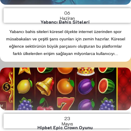
06
Haziran
Yabancı Bahis Siteleri
Yabancı bahis siteleri küresel ölçekte internet üzerinden spor
müsabakaları ve çeşitli şans oyunları için zemin hazırlar. Küresel
eğlence sektörünün büyük parçasını oluşturan bu platformlar
farklı ülkelerden erişim sağlayan milyonlarca kullanıcıyı...
23
Mayıs
Hipbet Epic Crown Oyunu