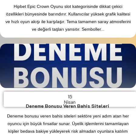
Hipbet Epic Crown Oyunu slot kategorisinde dikkat çekici
özellikleri bünyesinde barındırır. Kullanıcılar yüksek grafik kalitesi
ve hızlı oyun akışı ile karşılaşır. Tema tamamen saray atmosferini
ve değerli taşları yansıtır. Semboller...
15
Nisan
Deneme Bonusu Veren Bahis Siteleri
Deneme bonusu veren bahis siteleri sektöre yeni adım atan her
oyuncu için büyük fırsatlar sunar. Üyelik işlemlerini tamamlayan
kişiler bedava bakiye yükleyerek risk almadan oyunlara katılım