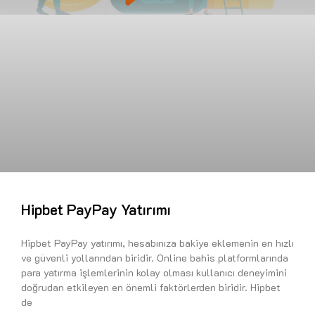
Hipbet PayPay Yatırımı
Hipbet PayPay yatırımı, hesabınıza bakiye eklemenin en hızlı
ve güvenli yollarından biridir. Online bahis platformlarında
para yatırma işlemlerinin kolay olması kullanıcı deneyimini
doğrudan etkileyen en önemli faktörlerden biridir. Hipbet
de