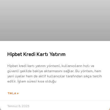
Hipbet Kredi Kartı Yatırım
Hipbet kredi kartı yatırım yöntemi, kullanıcıların hızlı ve
güvenli şekilde bakiye aktarmasını sağlar. Bu yöntem, hem
yeni üyeler hem de aktif kullanıcılar tarafından sıkça tercih
edilir. İşlem süresi kısa olduğu
TIKLA »
Temmuz 8, 2025