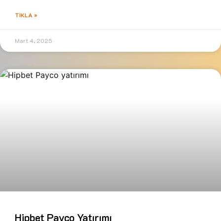
TIKLA »
Mart 4, 2025
Hipbet Payco Yatırımı