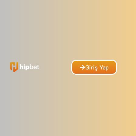
Giriş Yap