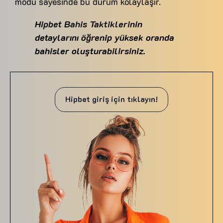
modu sayesinde bu durum kolaylaşır.
28 Şubat, 2026
Hipbet Bahis Taktikleri
nin
Hipbet Uzun Vadeli Bahisler heyecanı her
detaylarını öğrenip yüksek oranda
an canlı tutar. Yatırımcılar takımların
bahisler oluşturabilirsiniz.
performansını yakından...
Hipbet Bahisleri
Hipbet giriş için tıklayın!
Hipbet Blackjack Türleri
21 Şubat, 2026
Hipbet blackjack türleri her zevke hitap
eden geniş bir yelpazede kullanıcılara
sunulur. Oyuncular ana...
Hipbet Bahisleri
En İyi Poker Siteleri