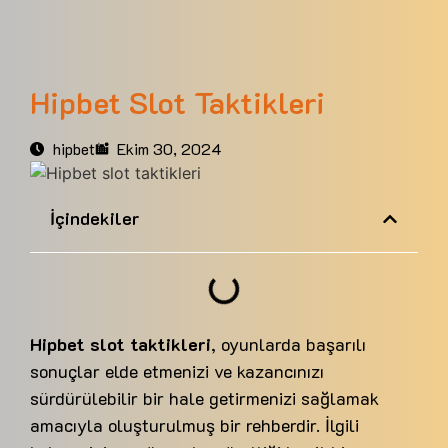
Hipbet Slot Taktikleri
hipbet
Ekim 30, 2024
İçindekiler
Hipbet slot taktikleri
, oyunlarda başarılı
sonuçlar elde etmenizi ve kazancınızı
sürdürülebilir bir hale getirmenizi sağlamak
amacıyla oluşturulmuş bir rehberdir. İlgili