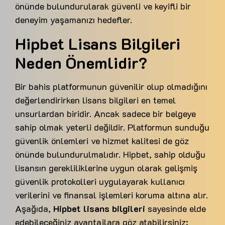
önünde bulundurularak güvenli ve keyifli bir
deneyim yaşamanızı hedefler.
Hipbet Lisans Bilgileri
Neden Önemlidir?
Bir bahis platformunun güvenilir olup olmadığını
değerlendirirken lisans bilgileri en temel
unsurlardan biridir. Ancak sadece bir belgeye
sahip olmak yeterli değildir. Platformun sunduğu
güvenlik önlemleri ve hizmet kalitesi de göz
önünde bulundurulmalıdır. Hipbet, sahip olduğu
lisansın gerekliliklerine uygun olarak gelişmiş
güvenlik protokolleri uygulayarak kullanıcı
verilerini ve finansal işlemleri koruma altına alır.
Aşağıda,
Hipbet lisans bilgileri
sayesinde elde
edebileceğiniz avantajlara göz atabilirsiniz: