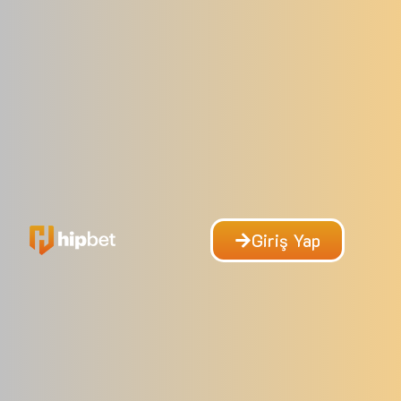
Giriş Yap