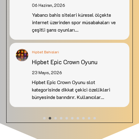
06 Haziran, 2026
Yabancı bahis siteleri küresel ölçekte
internet üzerinden spor müsabakaları ve
çeşitli şans oyunları...
Hipbet Bahisleri
Hipbet Epic Crown Oyunu
23 Mayıs, 2026
Hipbet Epic Crown Oyunu slot
kategorisinde dikkat çekici özellikleri
bünyesinde barındırır. Kullanıcılar...
Hipbet Promosyonlar
Deneme Bonusu Veren Bahis
Siteleri