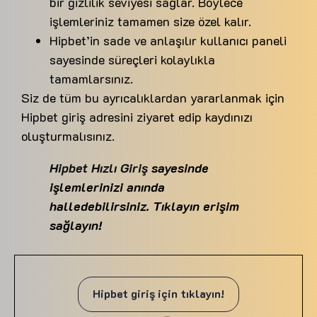
bir gizlilik seviyesi sağlar. Böylece
işlemleriniz tamamen size özel kalır.
07 Mart, 2026
Hipbet’in sade ve anlaşılır kullanıcı paneli
Online casino platformu üzerinde yer alan
sayesinde süreçleri kolaylıkla
oyun seçenekleri üyelerin ilgisini çeker.
Eğlence dünyasında...
tamamlarsınız.
Siz de tüm bu ayrıcalıklardan yararlanmak için
Hipbet giriş adresini ziyaret edip kaydınızı
Hipbet Bahisleri
oluşturmalısınız.
Hipbet Uzun Vadeli Bahisler
Hipbet Hızlı Giriş
sayesinde
28 Şubat, 2026
işlemlerinizi anında
Hipbet Uzun Vadeli Bahisler heyecanı her
halledebilirsiniz. Tıklayın erişim
an canlı tutar. Yatırımcılar takımların
sağlayın!
performansını yakından...
Hipbet Bahisleri
Hipbet giriş için tıklayın!
Hipbet Blackjack Türleri