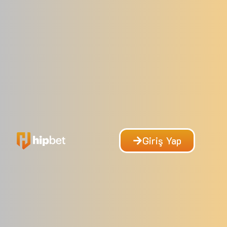
Giriş Yap