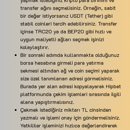
transfer ağını seçmelisiniz. Örneğin, sabit
bir değer istiyorsanız USDT (Tether) gibi
stabil coinleri tercih edebilirsiniz. Transfer
içinse TRC20 ya da BEP20 gibi hızlı ve
uygun maliyetli ağları seçmek işinizi
kolaylaştırır.
Bir sonraki adımda kullanmakta olduğunuz
borsa hesabına girmeli para yatırma
sekmesi altından ağ ve coin seçimi yaparak
size özel tanımlanan adresi görmelisiniz.
Burada yer alan adresi kopyalayarak Hipbet
platformunda çekim işlemleri sırasında ilgili
alana yapıştırmalısınız.
Çekmek istediğiniz miktarı TL cinsinden
yazmalı ve işlemi onay için göndermelisiniz.
Yetkililer işleminizi hızlıca değerlendirerek