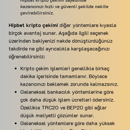
kazancınızı hızlı ve güvenli şekilde nakite
çevirebilirsiniz.
Hipbet kripto çekimi
diğer yöntemlere kıyasla
birçok avantaj sunar. Aşağıda ilgili seçenek
üzerinden bakiyenizi nakde dönüştürdüğünüz
takdirde ne gibi ayrıcalıkla karşılaşacağınızı
öğrenebilirsiniz:
Kripto çekim işlemleri genellikle birkaç
dakika içerisinde tamamlanır. Böylece
kazancınızı beklemek zorunda kalmazsınız.
Geleneksel bankacılık yöntemlerine göre
çok daha düşük işlem ücretleri ödersiniz.
Özellikle TRC20 ve BEP20 gibi ağlar
düşük maliyetli çözümler sunar.
Hipbet Bahisleri
Geleneksel yöntemlere göre daha yüksek
Hipbet En Popüler Slotlar