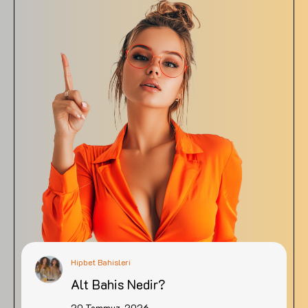
21 Şubat, 2026
Hipbet blackjack türleri her zevke hitap
eden geniş bir yelpazede kullanıcılara
sunulur. Oyuncular ana...
Hipbet Bahisleri
En İyi Poker Siteleri
28 Temmuz, 2026
Online casino dünyasında doğru platformu
seçmek, güvenli ve kazançlı bir oyun
tecrübesinin temel şartıdır....
Hipbet Bahisleri
Alt Bahis Nedir?
20 Temmuz, 2026