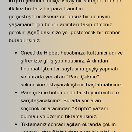
kripto çekimi
oldukça kolay bir süreçtir. Yine de
ilk kez bu tarz bir para transferi
gerçekleştirecekseniz sorunsuz bir deneyim
yaşamanız için belirli adımları takip etmeniz
gerekir. Aşağıdaki size yol gösterecek bir rehber
bulabilirsiniz:
Öncelikle Hipbet hesabınıza kullanıcı adı ve
şifrenizle giriş yapmalısınız. Ardından
finansal işlemler sayfasına geçiş yapmalı
ve burada yer alan “Para Çekme”
sekmesine tıklayarak işlemi başlatmalısınız.
Para çekme bölümünde farklı yöntemlerle
karşılaşacaksınız. Burada yer alan
seçenekler arasından “Kripto” yazanı
bulmalı ve üzerine tıklamalısınız.
Tıklamanız sonrası açılan ekranda çekim
yapmak istediğiniz kripto para birimini ve