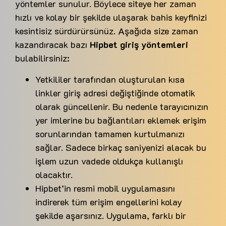
yöntemler sunulur. Böylece siteye her zaman
hızlı ve kolay bir şekilde ulaşarak bahis keyfinizi
kesintisiz sürdürürsünüz. Aşağıda size zaman
kazandıracak bazı
Hipbet giriş yöntemleri
bulabilirsiniz:
Yetkililer tarafından oluşturulan kısa
linkler giriş adresi değiştiğinde otomatik
olarak güncellenir. Bu nedenle tarayıcınızın
yer imlerine bu bağlantıları eklemek erişim
sorunlarından tamamen kurtulmanızı
sağlar. Sadece birkaç saniyenizi alacak bu
işlem uzun vadede oldukça kullanışlı
olacaktır.
Hipbet’in resmi mobil uygulamasını
indirerek tüm erişim engellerini kolay
şekilde aşarsınız. Uygulama, farklı bir