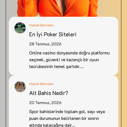
Hipbet Bahisleri
En İyi Poker Siteleri
28 Temmuz, 2026
Online casino dünyasında doğru platformu
seçmek, güvenli ve kazançlı bir oyun
tecrübesinin temel şartıdır....
Hipbet Bahisleri
Alt Bahis Nedir?
20 Temmuz, 2026
Spor bahislerinde toplam gol, sayı veya
puan durumunun belirlenen bir sınırın
altında kalacağına dair...