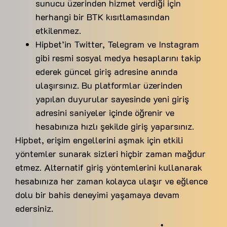
sunucu üzerinden hizmet verdiği için
herhangi bir BTK kısıtlamasından
etkilenmez.
Hipbet’in Twitter, Telegram ve Instagram
gibi resmi sosyal medya hesaplarını takip
ederek güncel giriş adresine anında
ulaşırsınız. Bu platformlar üzerinden
yapılan duyurular sayesinde yeni giriş
adresini saniyeler içinde öğrenir ve
hesabınıza hızlı şekilde giriş yaparsınız.
Hipbet, erişim engellerini aşmak için etkili
yöntemler sunarak sizleri hiçbir zaman mağdur
etmez. Alternatif giriş yöntemlerini kullanarak
hesabınıza her zaman kolayca ulaşır ve eğlence
dolu bir bahis deneyimi yaşamaya devam
edersiniz.