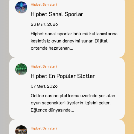
Hipbet Bahisleri
Hipbet Sanal Sporlar
23 Mart, 2026
Hipbet sanal sporlar bölümü kullanıcılarına
kesintisiz oyun deneyimi sunar. Dijital
ortamda hazırlanan...
Hipbet Bahisleri
Hipbet En Popüler Slotlar
07 Mart, 2026
Online casino platformu üzerinde yer alan
oyun seçenekleri üyelerin ilgisini çeker.
Eğlence dünyasında...
Hipbet Bahisleri