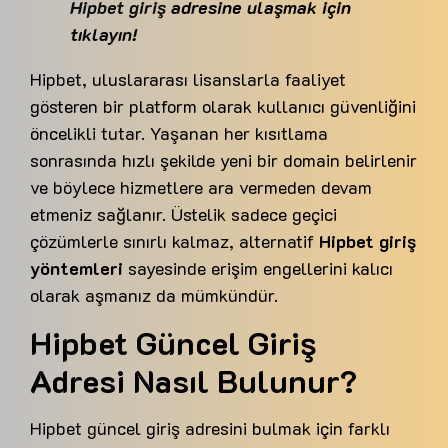
Hipbet giriş
adresine ulaşmak için
tıklayın!
Hipbet, uluslararası lisanslarla faaliyet
gösteren bir platform olarak kullanıcı güvenliğini
öncelikli tutar. Yaşanan her kısıtlama
sonrasında hızlı şekilde yeni bir domain belirlenir
ve böylece hizmetlere ara vermeden devam
etmeniz sağlanır. Üstelik sadece geçici
çözümlerle sınırlı kalmaz, alternatif
Hipbet giriş
yöntemleri
sayesinde erişim engellerini kalıcı
olarak aşmanız da mümkündür.
Hipbet Güncel Giriş
Adresi Nasıl Bulunur?
Hipbet güncel giriş adresini bulmak için farklı