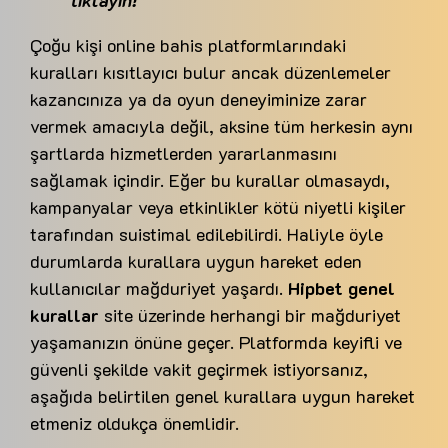
tıklayın!
Çoğu kişi online bahis platformlarındaki
kuralları kısıtlayıcı bulur ancak düzenlemeler
kazancınıza ya da oyun deneyiminize zarar
vermek amacıyla değil, aksine tüm herkesin aynı
şartlarda hizmetlerden yararlanmasını
sağlamak içindir. Eğer bu kurallar olmasaydı,
kampanyalar veya etkinlikler kötü niyetli kişiler
tarafından suistimal edilebilirdi. Haliyle öyle
durumlarda kurallara uygun hareket eden
kullanıcılar mağduriyet yaşardı.
Hipbet genel
kurallar
site üzerinde herhangi bir mağduriyet
yaşamanızın önüne geçer. Platformda keyifli ve
güvenli şekilde vakit geçirmek istiyorsanız,
aşağıda belirtilen genel kurallara uygun hareket
etmeniz oldukça önemlidir.