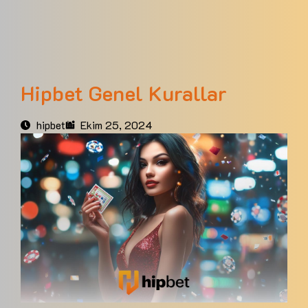
Hipbet Genel Kurallar
hipbet
Ekim 25, 2024