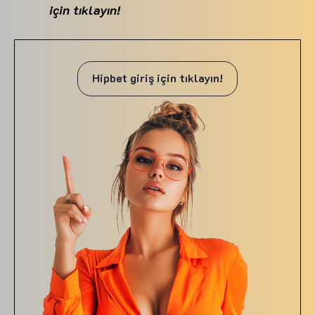
için tıklayın!
performansını yakından...
Hipbet Bahisleri
Hipbet giriş için tıklayın!
Hipbet Blackjack Türleri
21 Şubat, 2026
Hipbet blackjack türleri her zevke hitap
eden geniş bir yelpazede kullanıcılara
sunulur. Oyuncular ana...
Hipbet Bahisleri
En İyi Poker Siteleri
28 Temmuz, 2026
Online casino dünyasında doğru platformu
seçmek, güvenli ve kazançlı bir oyun