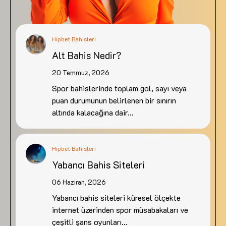
tecrübesinin temel şartıdır....
Hipbet Bahisleri
Alt Bahis Nedir?
20 Temmuz, 2026
Spor bahislerinde toplam gol, sayı veya
puan durumunun belirlenen bir sınırın
altında kalacağına dair...
Hipbet Bahisleri
Yabancı Bahis Siteleri
06 Haziran, 2026
Yabancı bahis siteleri küresel ölçekte
internet üzerinden spor müsabakaları ve
çeşitli şans oyunları...