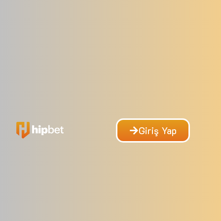
Giriş Yap