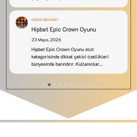
Hipbet Bahisleri
Hipbet Epic Crown Oyunu
23 Mayıs, 2026
Hipbet Epic Crown Oyunu slot
kategorisinde dikkat çekici özellikleri
bünyesinde barındırır. Kullanıcılar...
Hipbet Promosyonlar
Deneme Bonusu Veren Bahis
Siteleri
15 Nisan, 2026
Deneme bonusu veren bahis siteleri
sektöre yeni adım atan her oyuncu için