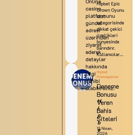
Online
Hipbet Epic
casino
Crown Oyunu
platformunu
slot
kategorisinde
güncel
dikkat çekici
adresi
özellikleri
üzerinden
bünyesinde
ziyaret
barındırır.
ederek
Kullanıcılar...
detaylar
hakkında
Hipbet
bilgi
Promosyonlar
sahibi
Deneme
olabilirsiniz.
Bonusu
H
Veren
i
Bahis
p
Siteleri
b
15 Nisan,
e
2026