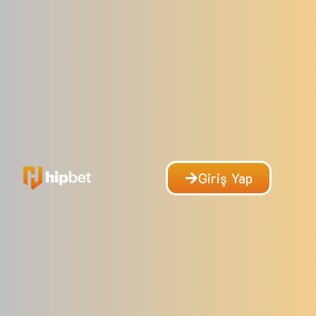
Giriş Yap