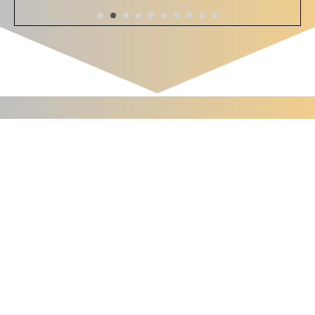
Hipbet Promosyonlar
Deneme Bonusu Veren Bahis
Siteleri
15 Nisan, 2026
Deneme bonusu veren bahis siteleri
sektöre yeni adım atan her oyuncu için
büyük fırsatlar sunar. Üyelik...
Hipbet Bahisleri
Hipbet Dice Oyunu
Hipbet Mobil
Hipbet Promosyonlar
04 Nisan, 2026
Hipbet Spor Bahisleri
Hipbet Canlı Destek
Hipbet Dice oyunu dijital oyun dünyasında
şans faktörünü ön plana çıkarır. Oyuncular
Giriş Yap
zar sonuçlarını...