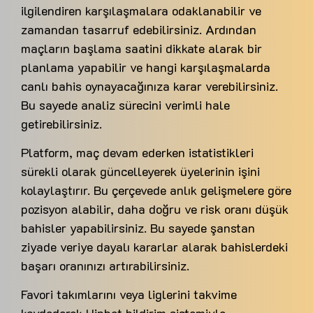
ilgilendiren karşılaşmalara odaklanabilir ve
zamandan tasarruf edebilirsiniz. Ardından
maçların başlama saatini dikkate alarak bir
planlama yapabilir ve hangi karşılaşmalarda
canlı bahis oynayacağınıza karar verebilirsiniz.
Bu sayede analiz sürecini verimli hale
getirebilirsiniz.
Platform, maç devam ederken istatistikleri
sürekli olarak güncelleyerek üyelerinin işini
kolaylaştırır. Bu çerçevede anlık gelişmelere göre
pozisyon alabilir, daha doğru ve risk oranı düşük
Hipbet Bahisleri
bahisler yapabilirsiniz. Bu sayede şanstan
Hipbet En Popüler Slotlar
ziyade veriye dayalı kararlar alarak bahislerdeki
07 Mart, 2026
başarı oranınızı artırabilirsiniz.
Online casino platformu üzerinde yer alan
Favori takımlarını veya liglerini takvime
oyun seçenekleri üyelerin ilgisini çeker.
Eğlence dünyasında...