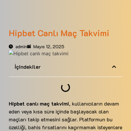
Hipbet Canlı Maç Takvimi
admin
Mayıs 12, 2025
İçindekiler
Hipbet canlı maç takvimi
, kullanıcıların devam
eden veya kısa süre içinde başlayacak olan
maçları takip etmesini sağlar. Platformun bu
özelliği, bahis fırsatlarını kaçırmamak isteyenlere