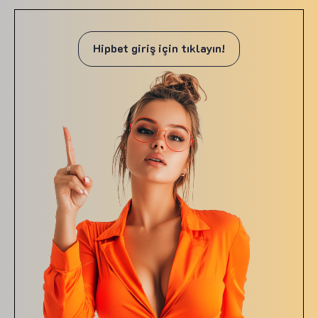
Hipbet Bahisleri
Hipbet giriş için tıklayın!
Hipbet Blackjack Türleri
21 Şubat, 2026
Hipbet blackjack türleri her zevke hitap
eden geniş bir yelpazede kullanıcılara
sunulur. Oyuncular ana...
Hipbet Bahisleri
En İyi Poker Siteleri
28 Temmuz, 2026
Online casino dünyasında doğru platformu
seçmek, güvenli ve kazançlı bir oyun
tecrübesinin temel şartıdır....