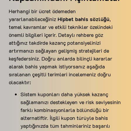
Herhangi bir ücret ödemeden
yararlanabileceğiniz
Hipbet bahis sözlüğü
,
temel kavramlar ve etkili teknikler özelindeki
önemli bilgileri içerir. Detaylı rehbere göz
attığınız takdirde kazanç potansiyelinizi
artırmanızı sağlayan gelişmiş stratejileri de
keşfedersiniz. Doğru anlarda bilinçli kararlar
alarak bahis yapmak istiyorsanız aşağıda
sıralanan çeşitli terimleri incelemeniz doğru
olacaktır:
Sistem kuponları daha yüksek kazanç
sağlamanızı destekleyen ve risk seviyesinin
farklı kombinasyonlarla bölündüğü bir
alternatiftir. İlgili kupon türüyle bahis
yaptığınızda tüm tahminleriniz başarılı