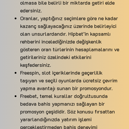
olmasa bile belirli bir miktarda getiri elde
edersiniz.
Oranlar, yaptığınız seçimlere göre ne kadar
kazanç sağlayacağınız üzerinde belirleyici
olan unsurlardandır. Hipbet’in kapsamlı
rehberini incelediğinizde değişkenlik
gösteren oran türlerinin hesaplamalarını ve
getirileriniz özelindeki etkilerini
keşfedersiniz.
Freespin, slot içeriklerinde geçerlilik
taşıyan ve seçili oyunlarda ücretsiz çevrim
yapma avantajı sunan bir promosyondur.
Freebet, temel kurallar doğrultusunda
bedava bahis yapmanızı sağlayan bir
promosyon çeşididir. Söz konusu fırsattan
yararlandığınızda yatırım işlemi
gerçekleştirmeden bahis deneyimi