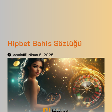
Hipbet Bahis Sözlüğü
admin
Nisan 8, 2025